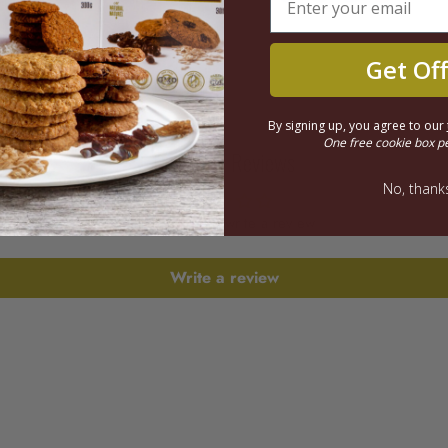
Get Of
By signing up, you agree to our
One free cookie box p
Customer Reviews
No, thank
Be the first to write a review
Write a review