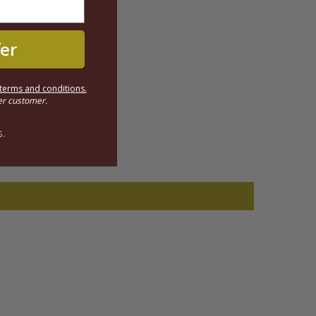
fer
terms and conditions.
er customer.
s.