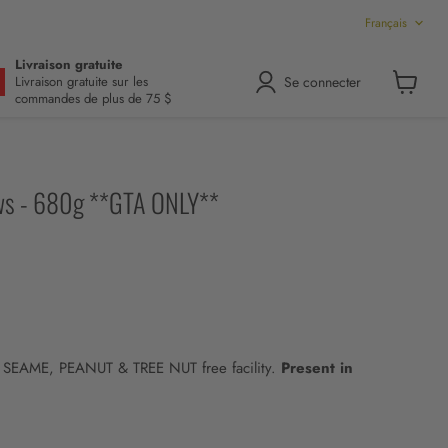
Langue
Français
Livraison gratuite
Se connecter
Livraison gratuite sur les
commandes de plus de 75 $
Voir
le
panier
ws - 680g **GTA ONLY**
 SEAME, PEANUT & TREE NUT free facility.
Present in