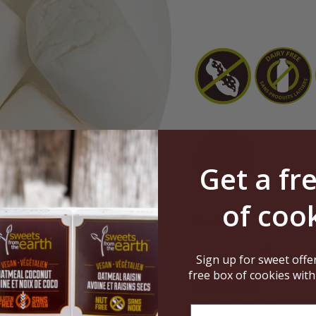
Get a fr
of cook
Quantité
Sign up for sweet offe
Cliquez ou faites défiler pour zoomer
free box of cookies with
Partager ceci :