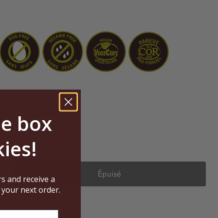
ee box
ies!
Épuisé
rs and receive a
 your next order.