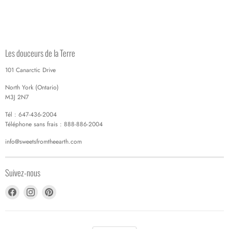
Les douceurs de la Terre
101 Canarctic Drive
North York (Ontario)
M3J 2N7
Tél : 647-436-2004
Téléphone sans frais : 888-886-2004
info@sweetsfromtheearth.com
Suivez-nous
Trouvez-
Trouvez-
Trouvez-
nous
nous
nous
sur
sur
sur
Facebook
Instagram
Pinterest