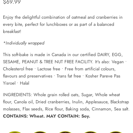
Prix actuel
$69.99
Enjoy the delightful combination of oatmeal and cranberries in
every bite, perfect for lunchboxes or
as part of a balanced
breakfast!
*Individually wrapped
This soft-bake is made in Canada in our certified DAIRY, EGG,
SESAME, PEANUT & TREE NUT FREE FACILITY. It's also: Vegan •
Cholesterol free • Lactose free • Free from artificial colours,
flavours and preservatives • Trans fat free • Kosher Pareve Pas
Yisroel • Halal
INGREDIENTS: Whole grain rolled oats, Sugar, Whole wheat
flour, Canola oil, Dried cranberries, Inulin, Applesauce, Blackstrap
molasses, Flax seeds, Rice flour, Baking soda, Cinnamon, Sea salt.
CONTAINS: Wheat. MAY CONTAIN: Soy.