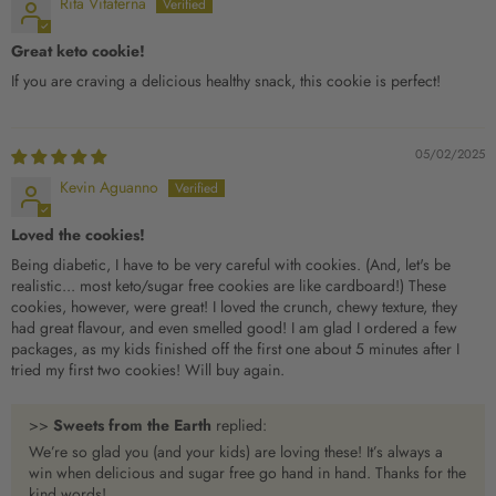
Rita Vitaterna
Great keto cookie!
If you are craving a delicious healthy snack, this cookie is perfect!
05/02/2025
Kevin Aguanno
Loved the cookies!
Being diabetic, I have to be very careful with cookies. (And, let's be
realistic... most keto/sugar free cookies are like cardboard!) These
cookies, however, were great! I loved the crunch, chewy texture, they
had great flavour, and even smelled good! I am glad I ordered a few
packages, as my kids finished off the first one about 5 minutes after I
tried my first two cookies! Will buy again.
>>
Sweets from the Earth
replied:
We’re so glad you (and your kids) are loving these! It’s always a
win when delicious and sugar free go hand in hand. Thanks for the
kind words!