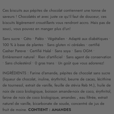
Ces biscuits aux pépites de chocolat contiennent une tonne de
saveurs ! Chocolatés et avec juste ce qu'il faut de douceur, ces
biscuits légèrement croustillants vous rendront accro. Mais pas de
souci, vous pouvez en manger plus d'un!
Sans sucre • Céto • Paléo • Végétalien • Adapté aux diabétiques •
100 % à base de plantes • Sans gluten ni céréales
• certifié
Casher Pareve
• Certifié Halal • Sans soya • Sans OGM •
Entièrement naturel • Rien d'artificiel • Sans agent de conservation
• Sans cholestérol • 0 gras trans • Un goût que vous adorerez!
INGRÉDIENTS :
Farine d'amande, pépites de chocolat sans sucre
(liqueur de chocolat, inuline, érythritol, beurre de cacao, lécithine
de tournesol, extrait de vanille, feuille de stévia Reb M.), huile de
noix de coco biologique, boisson amande-noix de coco, érythritol,
farine de noix de coco biologique, amandes , eau filtrée, extrait
naturel de vanille, bicarbonate de soude, concentré de jus de
fruit de moine.
CONTIENT : AMANDES