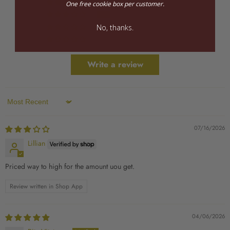
0
One free cookie box per customer.
1
No, thanks.
0
0
Write a review
Sort by
07/16/2026
Lillian
Priced way to high for the amount uou get.
Review written in Shop App
04/06/2026