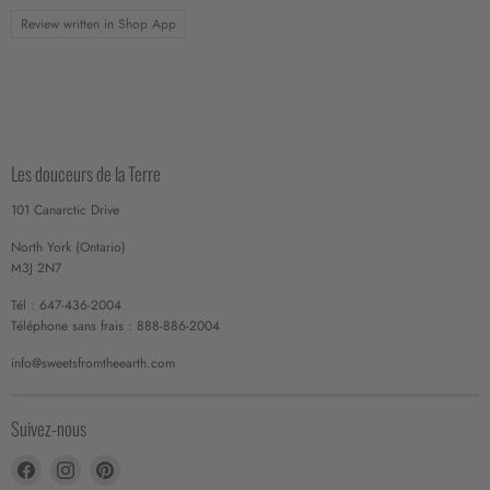
Review written in Shop App
Les douceurs de la Terre
101 Canarctic Drive
North York (Ontario)
M3J 2N7
Tél : 647-436-2004
Téléphone sans frais : 888-886-2004
info@sweetsfromtheearth.com
Suivez-nous
Trouvez-
Trouvez-
Trouvez-