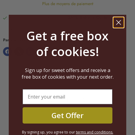
Plus de moyens de paiement
Prise en charge disponible à
SFTE Bakery Outlet
Habituellement prête en 2 à 4 jours
Get a free box
Afficher les informations du magasin
Partager ceci :
of cookies!
Sign up for sweet offers and receive a
free box of cookies with your next order.
Customer Reviews
4.60 out of 5
Get Offer
Based on 5 reviews
4
By signing up, you agree to our
terms and conditions.