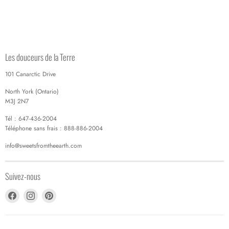
Les douceurs de la Terre
101 Canarctic Drive
North York (Ontario)
M3J 2N7
Tél : 647-436-2004
Téléphone sans frais : 888-886-2004
info@sweetsfromtheearth.com
Suivez-nous
Trouvez-
Trouvez-
Trouvez-
nous
nous
nous
sur
sur
sur
Facebook
Instagram
Pinterest