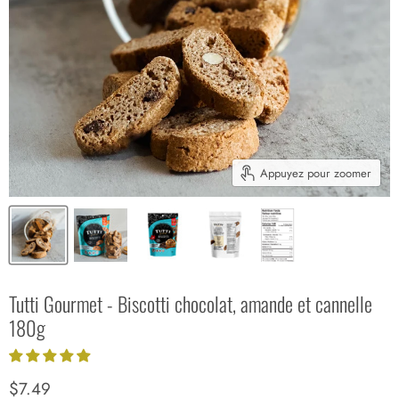
Appuyez pour zoomer
Tutti Gourmet - Biscotti chocolat, amande et cannelle
180g
Prix actuel
$7.49